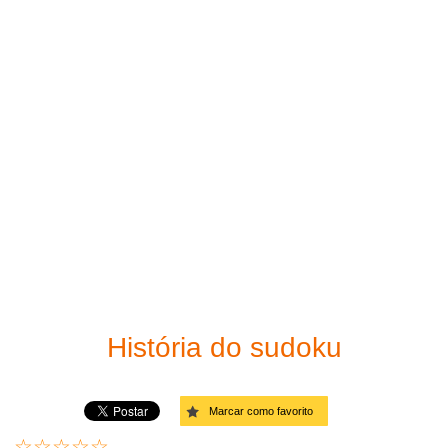
Imprima o seu Sudoku
Fácil
Solucionador de sudoku
Moderado
Links
Difícil
Muito difícil
Diabólico
Diagonal - Fácil
Diagonal - Moderado
História do sudoku
Diagonal - Difícil
Marcar como favorito