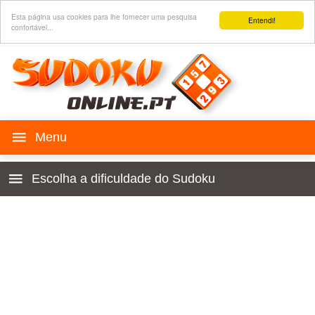
Esta página usa cookies para lhe fornecer uma pesquisa
Entendi!
confortável...
Jogo SUDOKU
Escolha a dificuldade do Sudoku
Histórico
Para crianças 4x4
Regras
Principiante
Sudoku para o seu site
Muito fácil