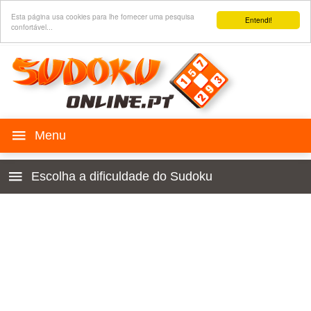
Esta página usa cookies para lhe fornecer uma pesquisa
Entendi!
confortável...
Jogo SUDOKU
Escolha a dificuldade do Sudoku
Histórico
Para crianças 4x4
Regras
Principiante
Sudoku para o seu site
Muito fácil