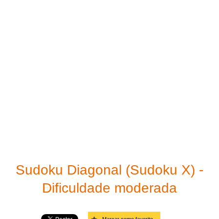
Imprima o seu Sudoku
Fácil
Solucionador de sudoku
Moderado
Links
Difícil
Muito difícil
Diabólico
Diagonal - Fácil
Diagonal - Moderado
Sudoku Diagonal (Sudoku X) -
Diagonal - Difícil
Dificuldade moderada