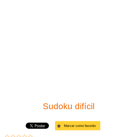
Imprima o seu Sudoku
Fácil
Solucionador de sudoku
Moderado
Links
Difícil
Muito difícil
Diabólico
Diagonal - Fácil
Diagonal - Moderado
Sudoku difícil
Diagonal - Difícil
Marcar como favorito