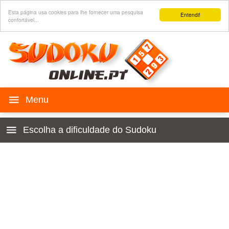
Esta página usa cookies para lhe fornecer uma pesquisa
Entendi!
confortável...
Jogo SUDOKU
Escolha a dificuldade do Sudoku
Histórico
Para crianças 4x4
Regras
Principiante
Sudoku para o seu site
Muito fácil