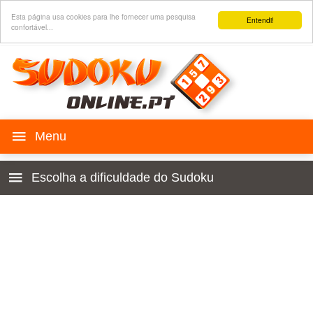
Esta página usa cookies para lhe fornecer uma pesquisa
Entendi!
confortável...
Jogo SUDOKU
Escolha a dificuldade do Sudoku
Histórico
Para crianças 4x4
Regras
Principiante
Sudoku para o seu site
Muito fácil