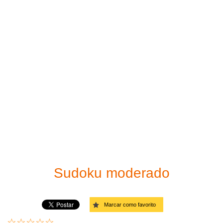
Imprima o seu Sudoku
Fácil
Solucionador de sudoku
Moderado
Links
Difícil
Muito difícil
Diabólico
Diagonal - Fácil
Diagonal - Moderado
Sudoku moderado
Diagonal - Difícil
Marcar como favorito