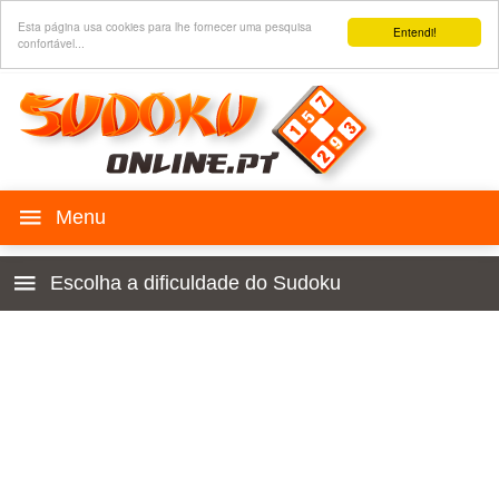
Esta página usa cookies para lhe fornecer uma pesquisa
Entendi!
confortável...
Jogo SUDOKU
Escolha a dificuldade do Sudoku
Histórico
Para crianças 4x4
Regras
Principiante
Sudoku para o seu site
Muito fácil