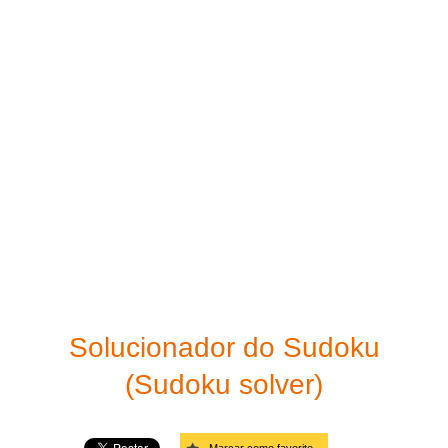
Imprima o seu Sudoku
Fácil
Solucionador de sudoku
Moderado
Links
Difícil
Muito difícil
Diabólico
Diagonal - Fácil
Diagonal - Moderado
Solucionador do Sudoku
Diagonal - Difícil
(Sudoku solver)