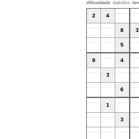
dificuldade
: diabólico,
te
2
4
8
3
5
9
4
3
6
1
3