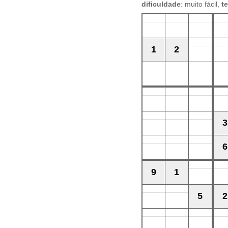
dificuldade
: muito fácil,
t
1
2
3
6
9
1
5
2